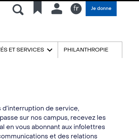
Rechercher
Liens
Connexion
Je donne
rapides
Français
TÉS ET SERVICES
PHILANTHROPIE
English
s d’interruption de service,
 passe sur nos campus, recevez les
al en vous abonnant aux infolettres
 communications et des relations