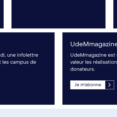
UdeMmagazin
i, une infolettre
UdeMmagazine est u
nt les campus de
valeur les réalisati
donateurs.
Je m'abonne