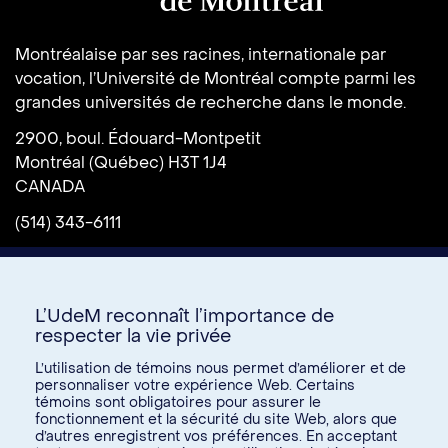
Université de Montréal
Montréalaise par ses racines, internationale par
vocation, l’Université de Montréal compte parmi les
grandes universités de recherche dans le monde.
2900, boul. Édouard-Montpetit
Montréal (Québec) H3T 1J4
CANADA
(514) 343-6111
L’UdeM reconnaît l’importance de
respecter la vie privée
L’utilisation de témoins nous permet d’améliorer et de
personnaliser votre expérience Web. Certains
témoins sont obligatoires pour assurer le
Donnez à l’UdeM
fonctionnement et la sécurité du site Web, alors que
d’autres enregistrent vos préférences. En acceptant