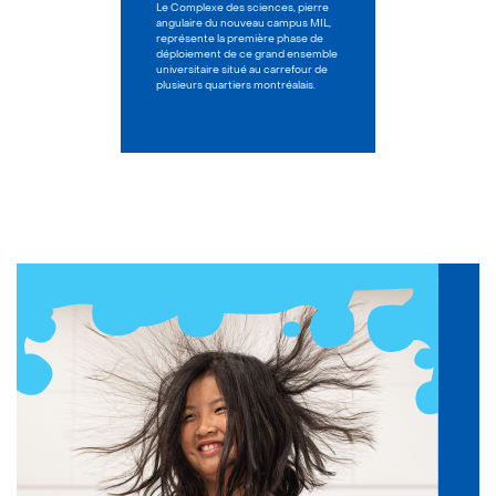
Le Complexe des sciences, pierre
angulaire du nouveau campus MIL,
représente la première phase de
déploiement de ce grand ensemble
universitaire situé au carrefour de
plusieurs quartiers montréalais.