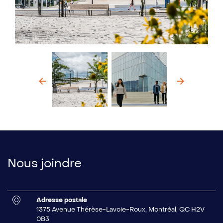
Précédent
Suivan
Nous joindre
Adresse postale
1375 Avenue Thérèse-Lavoie-Roux, Montréal, QC H2V
0B3