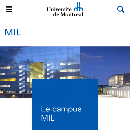
Rec
Menu
Université de Montréal
Passer
au
MIL
contenu
Le campus
MIL