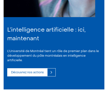
L’intelligence artificielle : ici,
maintenant
L’Université de Montréal tient un rôle de premier plan dans le
développement du pôle montréalais en intelligence
artificielle.
Découvrez nos actions