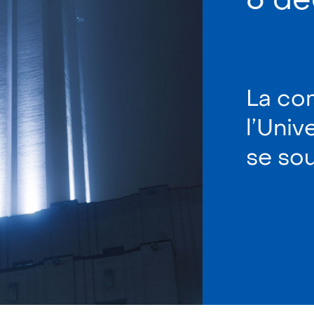
La co
l’Univ
se sou