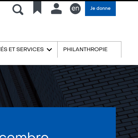
Rechercher
Liens
Connexion
Je donne
rapides
English
TÉS ET SERVICES
PHILANTHROPIE
écembre