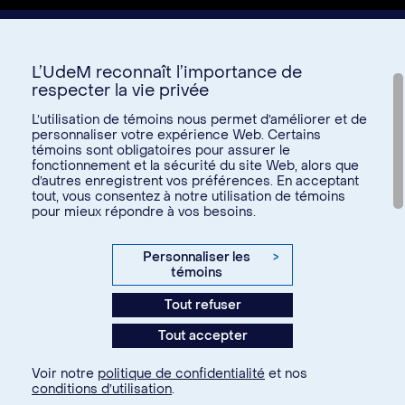
L’UdeM reconnaît l’importance de
respecter la vie privée
L’utilisation de témoins nous permet d’améliorer et de
personnaliser votre expérience Web. Certains
témoins sont obligatoires pour assurer le
Donnez à l’UdeM
fonctionnement et la sécurité du site Web, alors que
d’autres enregistrent vos préférences. En acceptant
tout, vous consentez à notre utilisation de témoins
pour mieux répondre à vos besoins.
U15
© Université de Montréal, 2026. Tous droits réservés.
Personnaliser les
>
témoins
Confidentialité
Tout refuser
Conditions d’utilisation
Tout accepter
Paramètres des témoins
Voir notre
politique de confidentialité
et nos
conditions d’utilisation
.