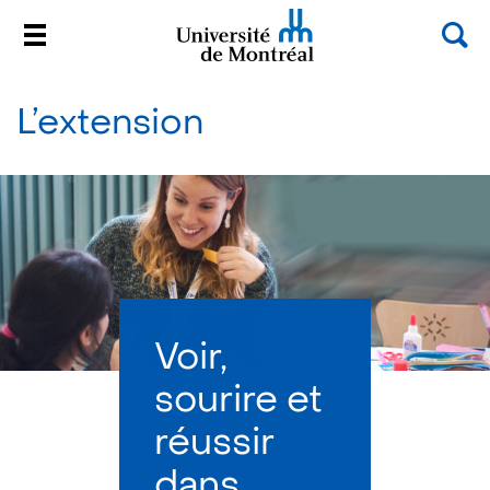
Rec
Menu
Université de Montréal
Passer
au
L’extension
contenu
Voir,
sourire et
réussir
dans