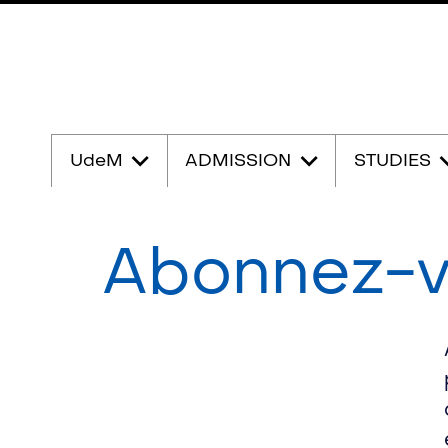
Passer
au
UdeM
ADMISSION
STUDIES
contenu
Abonnez-v