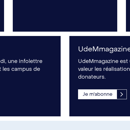
UdeMmagazin
i, une infolettre
UdeMmagazine est u
nt les campus de
valeur les réalisati
donateurs.
Je m'abonne