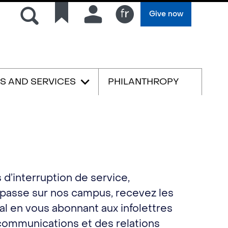
Search
Quick
Connection
Give now
links
Français
ES AND SERVICES
PHILANTHROPY
s d’interruption de service,
 passe sur nos campus, recevez les
al en vous abonnant aux infolettres
 communications et des relations