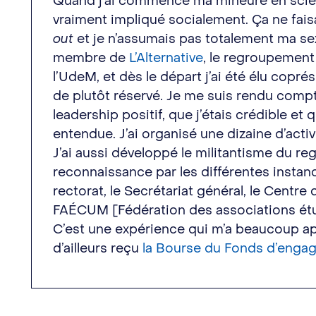
Quand j’ai commencé ma mineure en scienc
vraiment impliqué socialement. Ça ne faisa
out
et je n’assumais pas totalement ma sex
membre de
L’Alternative
, le regroupement
l’UdeM, et dès le départ j’ai été élu coprés
de plutôt réservé. Je me suis rendu compt
leadership positif, que j’étais crédible et 
entendue. J’ai organisé une dizaine d’activ
J’ai aussi développé le militantisme du r
reconnaissance par les différentes instan
rectorat, le Secrétariat général, le Centre
FAÉCUM [Fédération des associations ét
C’est une expérience qui m’a beaucoup app
d’ailleurs reçu
la Bourse du Fonds d’eng