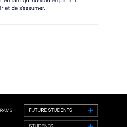
 en tant qu’individu en parlant
r et de s’assumer.
FUTURE STUDENTS
GRAMS
STUDENTS