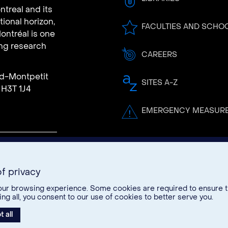
ntreal and its
tional horizon,
FACULTIES AND SCHO
ontréal is one
ing research
CAREERS
rd-Montpetit
SITES A-Z
 H3T 1J4
EMERGENCY MEASUR
f privacy
act
ur browsing experience. Some cookies are required to ensure the
 all, you consent to our use of cookies to better serve you.
 all