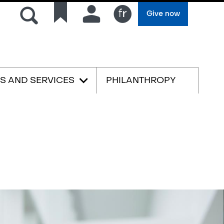
Search
Quick
Connection
Give now
links
Français
ES AND SERVICES
PHILANTHROPY