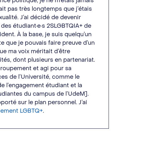
e politique, je ne m’étais jamais
it pas très longtemps que j’étais
ualité. J’ai décidé de devenir
 des étudiant·e·s 2SLGBTQIA+ de
ident. À la base, je suis quelqu’un
e que je pouvais faire preuve d’un
que ma voix méritait d’être
ités, dont plusieurs en partenariat.
egroupement et agi pour sa
ces de l’Université, comme le
 de l’engagement étudiant et la
udiantes du campus de l’UdeM].
orté sur le plan personnel. J’ai
agement LGBTQ+
.