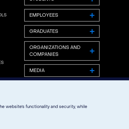
EMPLOYEES
OLS
GRADUATES
ORGANIZATIONS AND
COMPANIES
ES
MEDIA
 website’s functionality and security, while