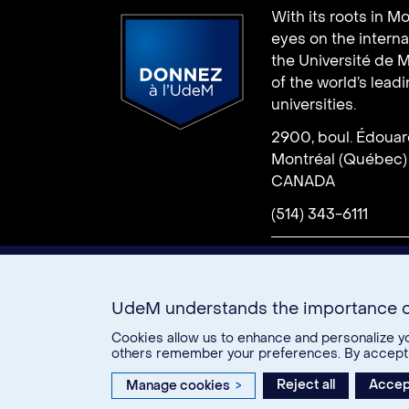
Université de
With its roots in Mo
Montréal
eyes on the interna
the Université de M
of the world’s lead
universities.
2900, boul. Édoua
Donate
Montréal (Québec)
CANADA
(514) 343-6111
U15
UdeM understands the importance o
How
Campus
Cont
Cookies allow us to enhance and personalize yo
others remember your preferences. By accepting
to
map
us
get
Reject all
Accept
Manage cookies
>
here