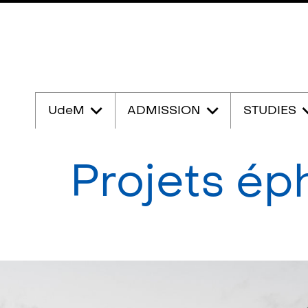
Passer
au
UdeM
ADMISSION
STUDIES
contenu
Projets é