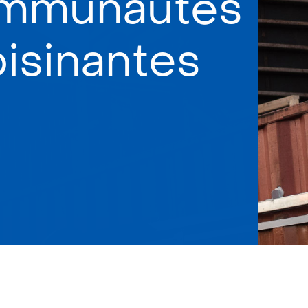
mmunautés
oisinantes