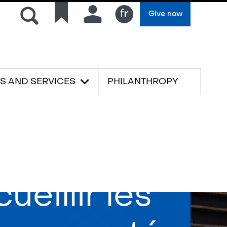
Search
Quick
Connection
Give now
links
Français
ES AND SERVICES
PHILANTHROPY
ueillir les