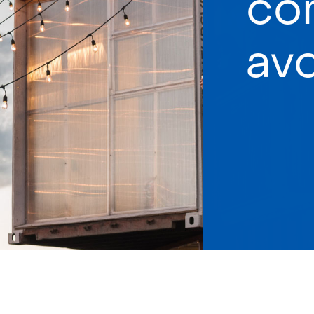
co
av