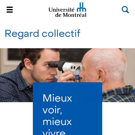
Sea
Menu
Université de Montréal
Passer
au
Regard collectif
contenu
Mieux
voir,
mieux
vivre