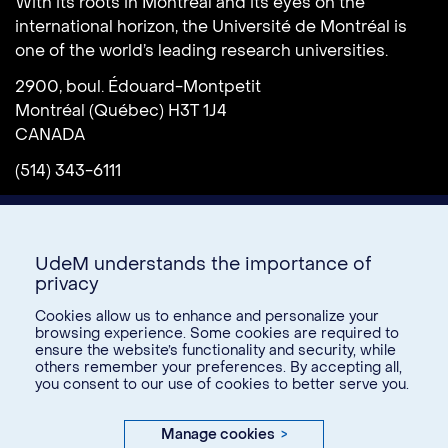
With its roots in Montreal and its eyes on the
international horizon, the Université de Montréal is
one of the world’s leading research universities.
2900, boul. Édouard-Montpetit
Montréal (Québec) H3T 1J4
CANADA
(514) 343-6111
UdeM understands the importance of
privacy
Cookies allow us to enhance and personalize your
browsing experience. Some cookies are required to
ensure the website’s functionality and security, while
Donate
others remember your preferences. By accepting all,
you consent to our use of cookies to better serve you.
U15
Manage cookies
>