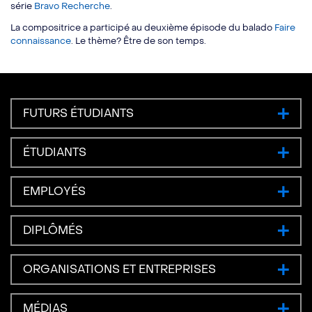
série
Bravo Recherche
.
La compositrice a participé au deuxième épisode du balado
Faire
connaissance
. Le thème? Être de son temps.
FUTURS ÉTUDIANTS
ÉTUDIANTS
EMPLOYÉS
DIPLÔMÉS
ORGANISATIONS ET ENTREPRISES
MÉDIAS