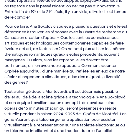
siècle, l’opéra a arrêté de se développer, explique-t-elle. Quand
on regarde dans le passé récent, on ne voit pas d’innovation. »
e
e
Entre la fin du 19
et le 21
siècle, il y a un vide, dit-elle. Il est temps
de le combler.
Pour ce faire, Ana Sokolović soulève plusieurs questions et elle est
déterminée à trouver les réponses avec la Chaire de recherche du
Canada en création d’opéra. « Quelles sont les connaissances
artistiques et technologiques contemporaines capables de faire
évoluer cet art, de l’actualiser? On ne peut plus utiliser les mêmes
thématiques romantiques qu’aux siècles précédents, souvent
misogynes. Ou alors, si on les reprend, elles doivent être
pertinentes, en lien avec notre époque. » Comment raconter
Orphée aujourd’hui, d’une manière qui reflète les enjeux de notre
siècle : changements climatiques, crise des migrants, diversité
des genres?
Tout a changé depuis Monteverdi. « Il est désormais possible
d’aller au-delà de la scène grâce à la technologie. » Ana Sokolović
et son équipe travaillent sur un concept très novateur : cinq
opéras de 15 minutes chacun qui seront présentés en réalité
virtuelle pendant la saison 2024-2025 de l’Opéra de Montréal. Les
gens n’auront qu’à télécharger une application pour assister
virtuellement à la représentation sur une tablette électronique ou
un téléphone intelligent et à une fraction du prix d’un billet