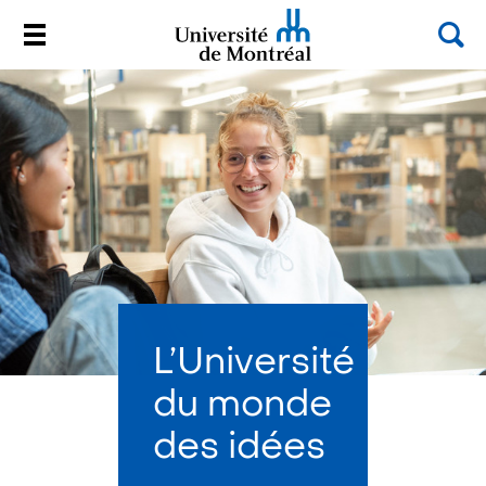
Rec
Menu
Université de Montréal
Passer
au
contenu
L’Université
du monde
des idées