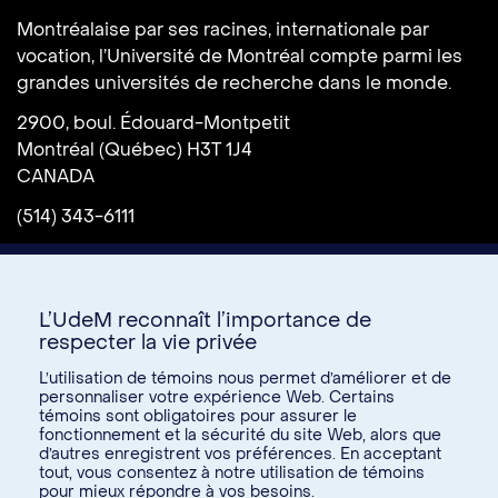
Montréalaise par ses racines, internationale par
vocation, l’Université de Montréal compte parmi les
grandes universités de recherche dans le monde.
2900, boul. Édouard-Montpetit
Montréal (Québec) H3T 1J4
CANADA
(514) 343-6111
L’UdeM reconnaît l’importance de
respecter la vie privée
L’utilisation de témoins nous permet d’améliorer et de
personnaliser votre expérience Web. Certains
témoins sont obligatoires pour assurer le
Donnez à l’UdeM
fonctionnement et la sécurité du site Web, alors que
d’autres enregistrent vos préférences. En acceptant
tout, vous consentez à notre utilisation de témoins
pour mieux répondre à vos besoins.