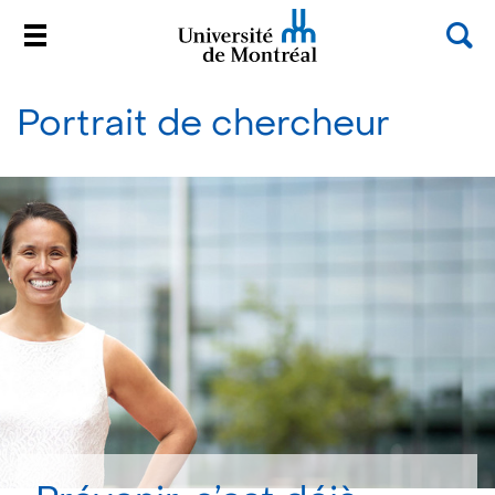
Rec
Menu
Université de Montréal
Passer
au
Portrait de chercheur
contenu