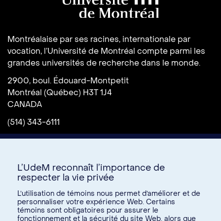
Université de Montréal
Montréalaise par ses racines, internationale par
vocation, l’Université de Montréal compte parmi les
grandes universités de recherche dans le monde.
2900, boul. Édouard-Montpetit
Montréal (Québec) H3T 1J4
CANADA
(514) 343-6111
L’UdeM reconnaît l’importance de
respecter la vie privée
L’utilisation de témoins nous permet d’améliorer et de
personnaliser votre expérience Web. Certains
témoins sont obligatoires pour assurer le
Donnez à l’UdeM
fonctionnement et la sécurité du site Web, alors que