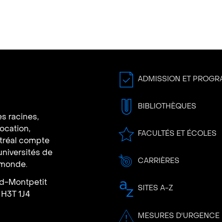
ADMISSION ET PROG
BIBLIOTHÈQUES
s racines,
vocation,
FACULTÉS ET ÉCOLES
ntréal compte
universités de
CARRIÈRES
 monde.
rd-Montpetit
SITES A-Z
 H3T 1J4
MESURES D'URGENCE