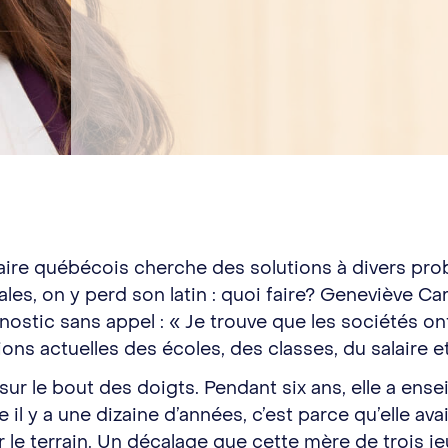
laire québécois cherche des solutions à divers pro
es, on y perd son latin : quoi faire? Geneviève Ca
gnostic sans appel : « Je trouve que les sociétés on
ions actuelles des écoles, des classes, du salaire e
ur le bout des doigts. Pendant six ans, elle a ens
e il y a une dizaine d’années, c’est parce qu’elle av
é sur le terrain. Un décalage que cette mère de troi