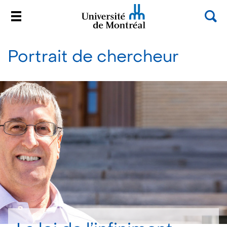
Rec
Menu
Université de Montréal
Passer
au
Portrait de chercheur
contenu