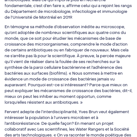
fondamentale, c’est d’en faire », affirme celui qui a rejoint les rangs
du Département de microbiologie, infectiologie et immunologie
de l’Université de Montréal en 2019.
En témoigne sa méthode d’observation inédite au microscope,
qu’ont adoptée de nombreux scientifiques aux quatre coins du
monde, que ce soit pour étudier les mécanismes de base de
croissance des microorganismes, comprendre le mode d’action
de certains antibiotiques ou en fabriquer de nouveaux. Mais cela
ne s’arrête pas là pour le scientifique. À preuve, la percée majeure
qu’il vient de réaliser dans la foulée de ses recherches sur la
synthèse de la paroi cellulaire bactérienne et l’adhérence des
bactéries aux surfaces (biofilms). « Nous sommes à mettre en
évidence un mode de croissance des bactéries jamais vu
auparavant. Pourquoi est-ce si intéressant? Parce que mieux on
peut expliquer les mécanismes de croissance des bactéries, dit-il,
mieux on peut les inhiber au moment opportun, comme
lorsqu’elles résistent aux antibiotiques. »
Fervent adepte de l’interdisciplinarité, Yves Brun veut également
intéresser la population à l’univers microbien et à
l’antibiorésistance. De quelle façon? En menant un projet
collaboratif avec Les scientifines, les Water Rangers et la Société
des arts technologiques. « On va raconter le monde poétique des