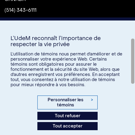
(514) 343-6111
L’UdeM reconnaît l’importance de
respecter la vie privée
L’utilisation de témoins nous permet d’améliorer et de
personnaliser votre expérience Web. Certains
témoins sont obligatoires pour assurer le
Donnez à l’UdeM
fonctionnement et la sécurité du site Web, alors que
d’autres enregistrent vos préférences. En acceptant
tout, vous consentez à notre utilisation de témoins
pour mieux répondre à vos besoins.
U15
© Université de Montréal, 2026. Tous droits réservés.
Personnaliser les
>
témoins
Confidentialité
Tout refuser
Conditions d’utilisation
Tout accepter
Paramètres des témoins