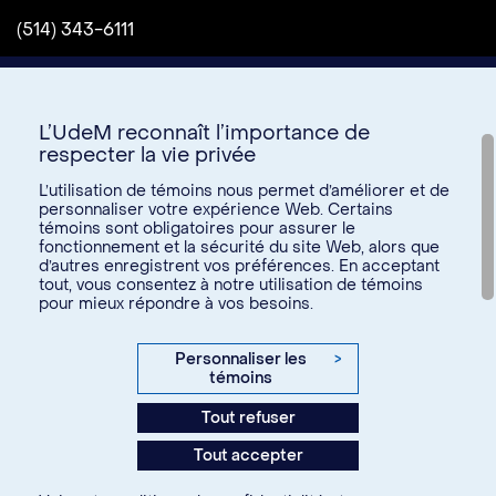
(514) 343-6111
L’UdeM reconnaît l’importance de
respecter la vie privée
L’utilisation de témoins nous permet d’améliorer et de
personnaliser votre expérience Web. Certains
témoins sont obligatoires pour assurer le
Donnez à l’UdeM
fonctionnement et la sécurité du site Web, alors que
d’autres enregistrent vos préférences. En acceptant
tout, vous consentez à notre utilisation de témoins
pour mieux répondre à vos besoins.
U15
© Université de Montréal, 2026. Tous droits réservés.
Personnaliser les
>
témoins
Confidentialité
Tout refuser
Conditions d’utilisation
Tout accepter
Paramètres des témoins