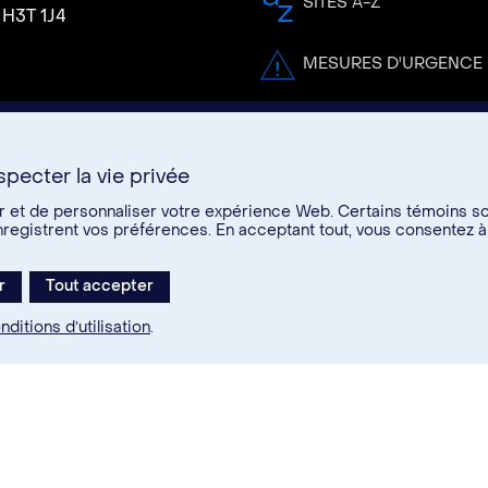
SITES A-Z
 H3T 1J4
MESURES D'URGENCE
pecter la vie privée
er et de personnaliser votre expérience Web. Certains témoins s
s
enregistrent vos préférences. En acceptant tout, vous consentez à
re
r
Tout accepter
edIn
Instagram
Youtube
nditions d’utilisation
.
26. Tous droits réservés.
ions d’utilisation
Paramètres des témoins