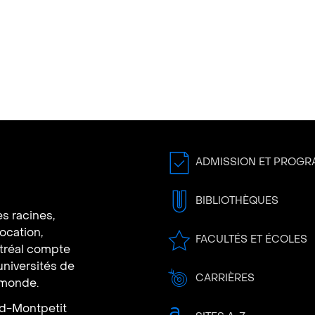
ADMISSION ET PROG
BIBLIOTHÈQUES
s racines,
vocation,
FACULTÉS ET ÉCOLES
ntréal compte
universités de
CARRIÈRES
 monde.
rd-Montpetit