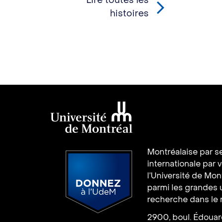
Lire toutes les
histoires
Université de
Montréalaise par se
Montréal
internationale par 
l’Université de Mo
parmi les grandes 
recherche dans le
2900, boul. Édoua
Donnez à l’UdeM