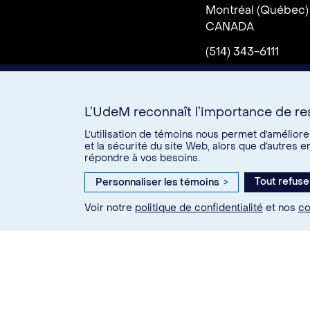
Montréal (Québec)
CANADA
(514) 343-6111
L’UdeM reconnaît l’importance de res
U15
L’utilisation de témoins nous permet d’amélior
Comment
Plan
Nou
et la sécurité du site Web, alors que d’autres 
répondre à vos besoins.
se
campus
joind
rendre
Tout refuse
Personnaliser les témoins
>
Twitter
Facebook
Link
Voir notre
politique de confidentialité
et nos
co
© Université de Montréal, 20
Confidentialité
Condit