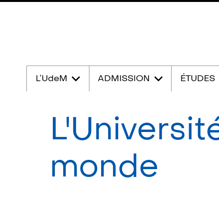
Passer
au
L’UdeM
ADMISSION
ÉTUDES
contenu
L'Universit
monde