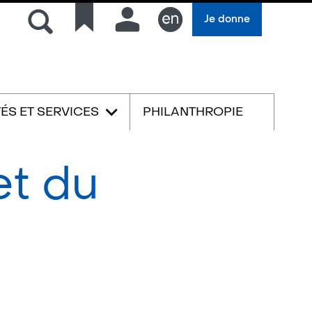
Rechercher
Liens
Connexion
Je donne
rapides
English
TÉS ET SERVICES
PHILANTHROPIE
et du