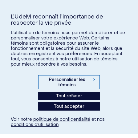
L’UdeM reconnaît l’importance de
respecter la vie privée
L’utilisation de témoins nous permet d’améliorer et de
personnaliser votre expérience Web. Certains
témoins sont obligatoires pour assurer le
Donnez à l’UdeM
fonctionnement et la sécurité du site Web, alors que
d’autres enregistrent vos préférences. En acceptant
tout, vous consentez à notre utilisation de témoins
pour mieux répondre à vos besoins.
U15
© Université de Montréal, 2026. Tous droits réservés.
Personnaliser les
>
témoins
Confidentialité
Tout refuser
Conditions d’utilisation
Tout accepter
Paramètres des témoins
Voir notre
politique de confidentialité
et nos
conditions d’utilisation
.