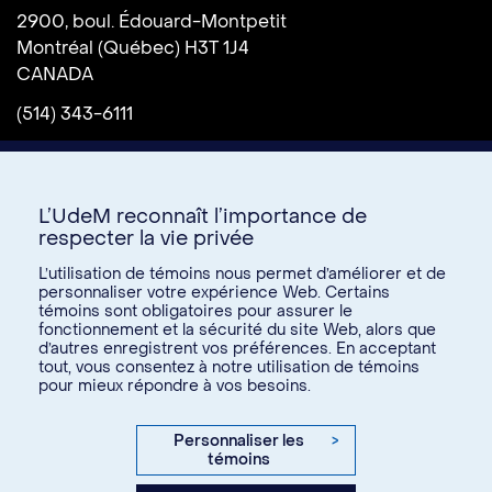
2900, boul. Édouard-Montpetit
Montréal (Québec) H3T 1J4
CANADA
(514) 343-6111
L’UdeM reconnaît l’importance de
respecter la vie privée
L’utilisation de témoins nous permet d’améliorer et de
personnaliser votre expérience Web. Certains
témoins sont obligatoires pour assurer le
Donnez à l’UdeM
fonctionnement et la sécurité du site Web, alors que
d’autres enregistrent vos préférences. En acceptant
tout, vous consentez à notre utilisation de témoins
pour mieux répondre à vos besoins.
U15
© Université de Montréal, 2026. Tous droits réservés.
Personnaliser les
>
témoins
Confidentialité