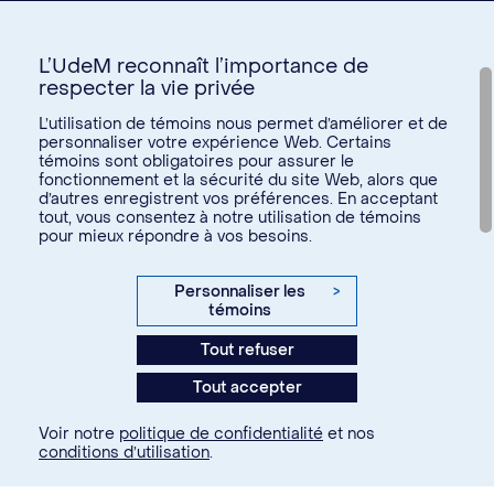
L’UdeM reconnaît l’importance de
respecter la vie privée
L’utilisation de témoins nous permet d’améliorer et de
personnaliser votre expérience Web. Certains
témoins sont obligatoires pour assurer le
Donnez à l’UdeM
fonctionnement et la sécurité du site Web, alors que
d’autres enregistrent vos préférences. En acceptant
tout, vous consentez à notre utilisation de témoins
pour mieux répondre à vos besoins.
U15
© Université de Montréal, 2026. Tous droits réservés.
Personnaliser les
>
témoins
Confidentialité
Tout refuser
Conditions d’utilisation
Tout accepter
Paramètres des témoins
Voir notre
politique de confidentialité
et nos
conditions d’utilisation
.