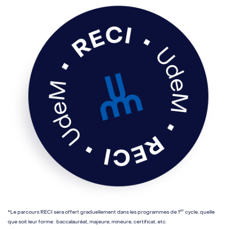
er
*Le parcours RECI sera offert graduellement dans les programmes de 1
cycle, quelle
que soit leur forme : baccalauréat, majeure, mineure, certificat, etc.