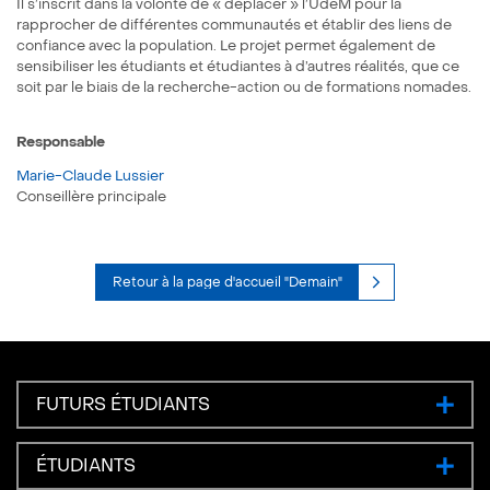
Il s’inscrit dans la volonté de « déplacer » l’UdeM pour la
rapprocher de différentes communautés et établir des liens de
confiance avec la population. Le projet permet également de
sensibiliser les étudiants et étudiantes à d’autres réalités, que ce
soit par le biais de la recherche-action ou de formations nomades.
Responsable
Marie-Claude Lussier
Conseillère principale
Retour à la page d'accueil "Demain"
FUTURS ÉTUDIANTS
ÉTUDIANTS