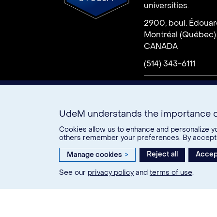
universities.
2900, boul. Édoua
Donate
Montréal (Québec)
CANADA
(514) 343-6111
U15
UdeM understands the importance o
How
Campus
Cont
Cookies allow us to enhance and personalize yo
others remember your preferences. By accepting
to
map
us
get
Reject all
Accept
Manage cookies
>
here
Twitter
Facebook
Link
See our
privacy policy
and
terms of use
.
© Université de Montréal, 20