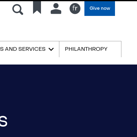
Search
Quick
Connection
Give now
links
Français
ES AND SERVICES
PHILANTHROPY
s