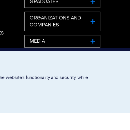
GRADUATES
ORGANIZATIONS AND
COMPANIES
ES
MEDIA
 website’s functionality and security, while
EMERGENCY 7771