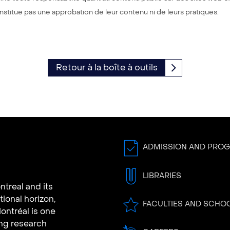
constitue pas une approbation de leur contenu ni de leurs pratiques.
Retour à la boîte à outils
ADMISSION AND PRO
LIBRARIES
ntreal and its
tional horizon,
FACULTIES AND SCHO
ontréal is one
ing research