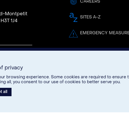
CAREERS
rd-Montpetit
SITES A-Z
 H3T 1J4
EMERGENCY MEASUR
f privacy
act
ur browsing experience. Some cookies are required to ensure the
 all, you consent to our use of cookies to better serve you.
 all
edIn
Instagram
Youtube
26. Tous droits réservés.