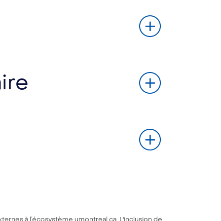
ire
xternes à l’écosystème umontreal.ca. L'inclusion de