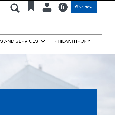
Search
Quick
Connection
Give now
links
Français
ES AND SERVICES
PHILANTHROPY