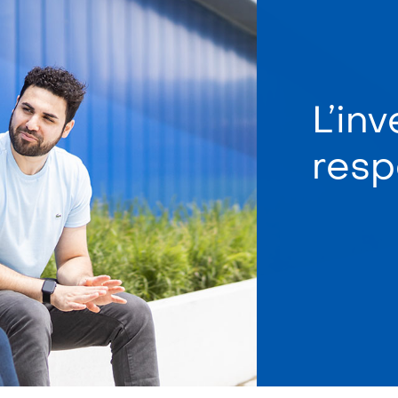
L’in
resp