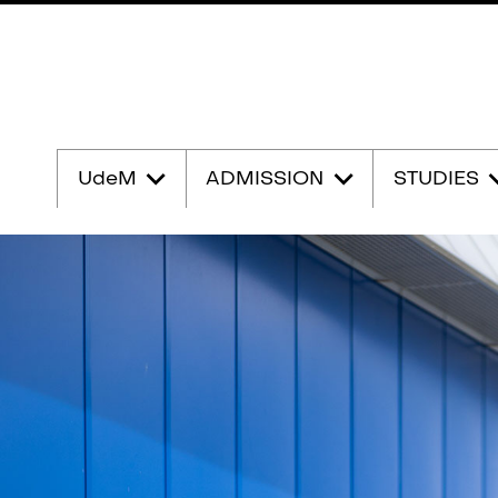
Passer
au
UdeM
ADMISSION
STUDIES
contenu