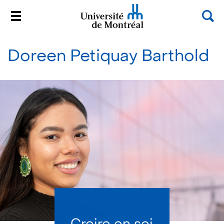
Sea
Menu
Université de Montréal
Passer
au
Doreen Petiquay Barthold
contenu
Croire en soi