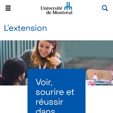
Sea
Menu
Université de Montréal
Passer
au
L’extension
contenu
Voir,
sourire et
réussir
dans