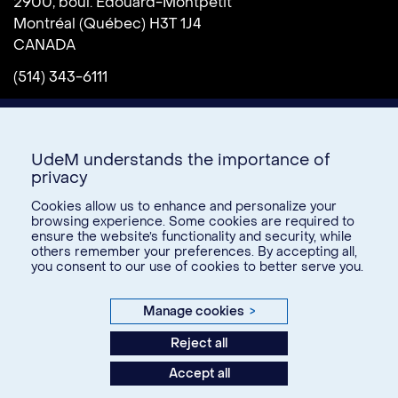
2900, boul. Édouard-Montpetit
Montréal (Québec) H3T 1J4
CANADA
(514) 343-6111
UdeM understands the importance of
privacy
Cookies allow us to enhance and personalize your
browsing experience. Some cookies are required to
ensure the website’s functionality and security, while
Donate
others remember your preferences. By accepting all,
you consent to our use of cookies to better serve you.
U15
Manage cookies
>
© Université de Montréal, 2026. Tous droits réservés.
Reject all
Accept all
Privacy