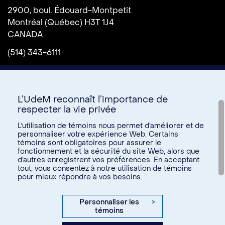
2900, boul. Édouard-Montpetit
Montréal (Québec) H3T 1J4
CANADA
(514) 343-6111
L’UdeM reconnaît l’importance de
respecter la vie privée
L’utilisation de témoins nous permet d’améliorer et de
personnaliser votre expérience Web. Certains
témoins sont obligatoires pour assurer le
Donnez à l’UdeM
fonctionnement et la sécurité du site Web, alors que
d’autres enregistrent vos préférences. En acceptant
tout, vous consentez à notre utilisation de témoins
pour mieux répondre à vos besoins.
U15
© Université de Montréal, 2026. Tous droits réservés.
Personnaliser les
>
témoins
Confidentialité