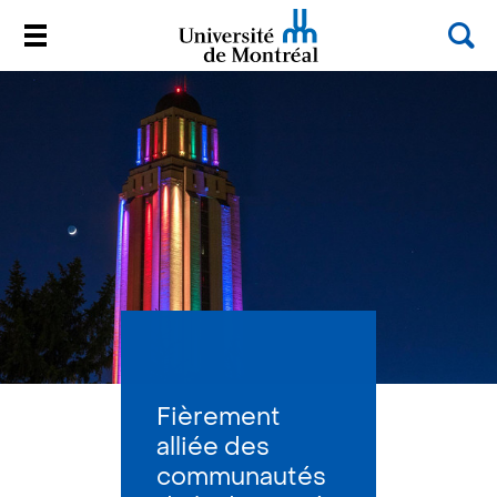
Rec
Menu
Université de Montréal
Passer
au
contenu
Fièrement
alliée des
communautés