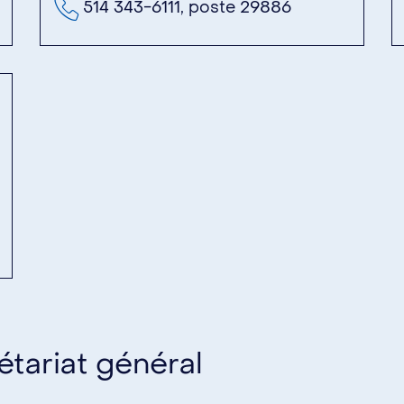
514 343-6111, poste 29886
tariat général