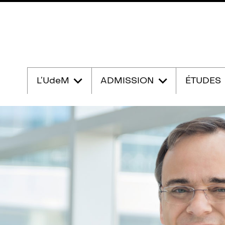
Passer
au
L’UdeM
ADMISSION
ÉTUDES
contenu