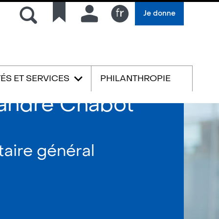
Rechercher
Liens
Connexion
Je donne
rapides
Français
TÉS ET SERVICES
PHILANTHROPIE
English
andre Chabot
aire général