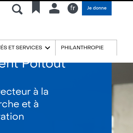
Rechercher
Liens
Connexion
Je donne
rapides
Français
TÉS ET SERVICES
PHILANTHROPIE
English
ent Poitout
ecteur à la
rche et à
vation