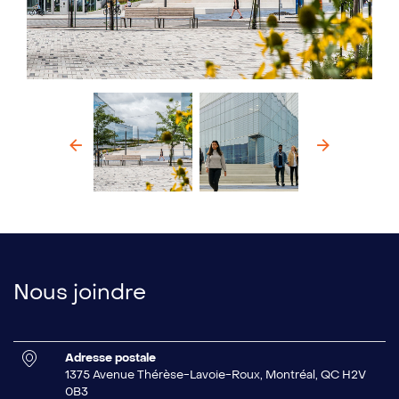
Précédent
Suivan
Nous joindre
Adresse postale
1375 Avenue Thérèse-Lavoie-Roux, Montréal, QC H2V
0B3