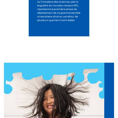
Le Complexe des sciences, pierre
angulaire du nouveau campus MIL,
représente la première phase de
déploiement de ce grand ensemble
universitaire situé au carrefour de
plusieurs quartiers montréalais.