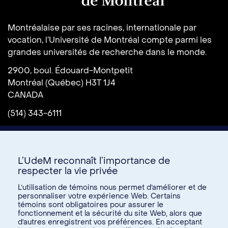
Université de Montréal
Montréalaise par ses racines, internationale par
vocation, l’Université de Montréal compte parmi les
grandes universités de recherche dans le monde.
2900, boul. Édouard-Montpetit
Montréal (Québec) H3T 1J4
CANADA
(514) 343-6111
L’UdeM reconnaît l’importance de
respecter la vie privée
L’utilisation de témoins nous permet d’améliorer et de
personnaliser votre expérience Web. Certains
témoins sont obligatoires pour assurer le
Donnez à l’UdeM
fonctionnement et la sécurité du site Web, alors que
d’autres enregistrent vos préférences. En acceptant