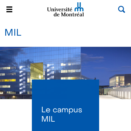
Rec
Menu
Université de Montréal
Passer
au
MIL
contenu
Le campus
MIL