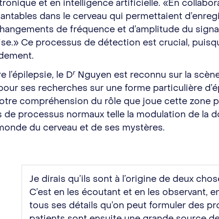
onique et en intelligence artificielle. «En collabo
antables dans le cerveau qui permettaient d’enregist
 changements de fréquence et d’amplitude du signal
se.» Ce processus de détection est crucial, puisq
idement.
r
 l’épilepsie, le D
Nguyen est reconnu sur la scène
ur ses recherches sur une forme particulière d’épi
nt notre compréhension du rôle que joue cette zon
ors de processus normaux telle la modulation de la 
 monde du cerveau et de ses mystères.
Je dirais qu’ils sont à l’origine de deux cho
C’est en les écoutant et en les observant, e
tous ses détails qu’on peut formuler des pr
patients sont ensuite une grande source de 