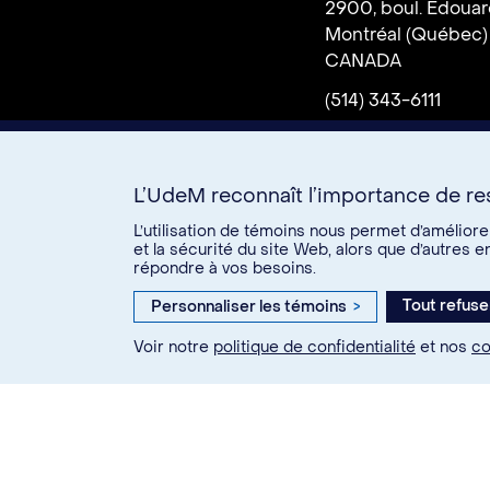
2900, boul. Édoua
Donnez à l’UdeM
Montréal (Québec)
CANADA
(514) 343-6111
L’UdeM reconnaît l’importance de res
U15
L’utilisation de témoins nous permet d’amélior
Comment
Plan
Nou
et la sécurité du site Web, alors que d’autres 
répondre à vos besoins.
se
campus
joind
rendre
Tout refuse
Personnaliser les témoins
>
Twitter
Facebook
Link
Voir notre
politique de confidentialité
et nos
co
© Université de Montréal, 20
Confidentialité
Condit