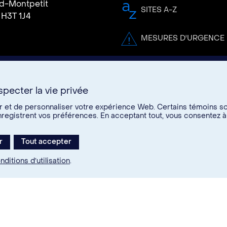
rd-Montpetit
SITES A-Z
 H3T 1J4
MESURES D'URGENCE
pecter la vie privée
er et de personnaliser votre expérience Web. Certains témoins s
s
enregistrent vos préférences. En acceptant tout, vous consentez à
re
r
Tout accepter
edIn
Instagram
Youtube
nditions d’utilisation
.
26. Tous droits réservés.
ions d’utilisation
Paramètres des témoins