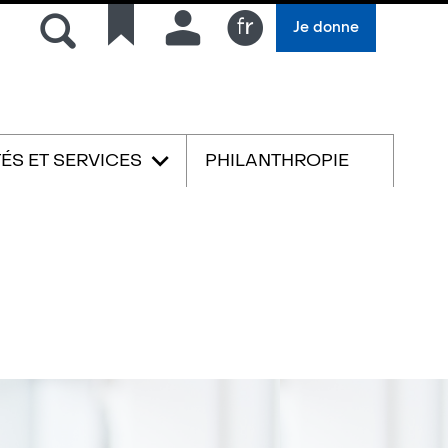
Rechercher
Liens
Connexion
Je donne
rapides
Français
TÉS ET SERVICES
PHILANTHROPIE
English