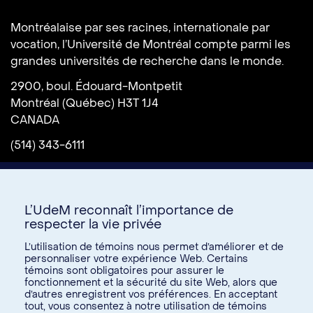
Université de Montréal
Montréalaise par ses racines, internationale par
vocation, l’Université de Montréal compte parmi les
grandes universités de recherche dans le monde.
2900, boul. Édouard-Montpetit
Montréal (Québec) H3T 1J4
CANADA
(514) 343-6111
L’UdeM reconnaît l’importance de
respecter la vie privée
L’utilisation de témoins nous permet d’améliorer et de
personnaliser votre expérience Web. Certains
témoins sont obligatoires pour assurer le
Donnez à l’UdeM
fonctionnement et la sécurité du site Web, alors que
d’autres enregistrent vos préférences. En acceptant
tout, vous consentez à notre utilisation de témoins