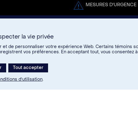
MESURES D'URGENCE
pecter la vie privée
er et de personnaliser votre expérience Web. Certains témoins s
s
enregistrent vos préférences. En acceptant tout, vous consentez à
re
r
Tout accepter
edIn
Instagram
Youtube
nditions d’utilisation
.
26. Tous droits réservés.
ions d’utilisation
Paramètres des témoins