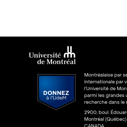
Université de
Montréalaise par se
Montréal
internationale par 
l’Université de Mo
parmi les grandes 
recherche dans le
2900, boul. Édoua
Donnez à l’UdeM
Montréal (Québec)
CANADA