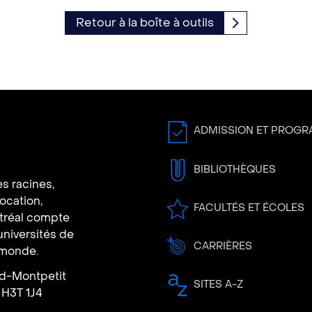
Retour à la boîte à outils
ADMISSION ET PROG
BIBLIOTHÈQUES
s racines,
vocation,
FACULTÉS ET ÉCOLES
ntréal compte
universités de
CARRIÈRES
 monde.
rd-Montpetit
SITES A-Z
 H3T 1J4