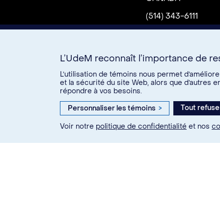
(514) 343-6111
L’UdeM reconnaît l’importance de res
U15
L’utilisation de témoins nous permet d’amélior
Comment
Plan
Nou
et la sécurité du site Web, alors que d’autres 
répondre à vos besoins.
se
campus
joind
rendre
Tout refuse
Personnaliser les témoins
>
Twitter
Facebook
Link
Voir notre
politique de confidentialité
et nos
co
© Université de Montréal, 20
Confidentialité
Condit