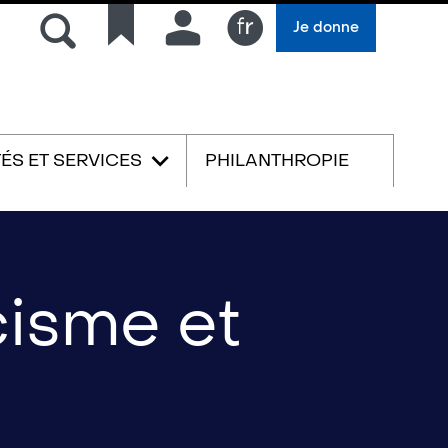
Rechercher
Liens
Connexion
Je donne
rapides
Français
TÉS ET SERVICES
PHILANTHROPIE
English
cisme et