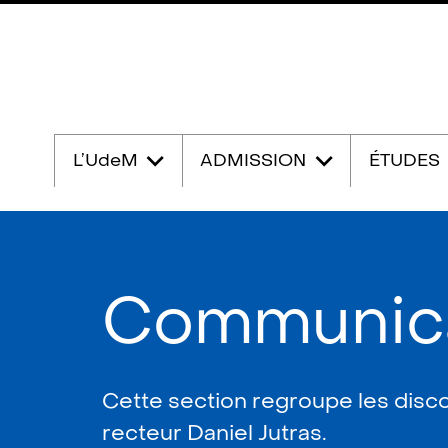
Passer
au
L’UdeM
ADMISSION
ÉTUDES
contenu
Communica
Cette section regroupe les disc
recteur Daniel Jutras.