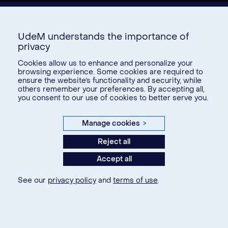
UdeM understands the importance of
privacy
Cookies allow us to enhance and personalize your
browsing experience. Some cookies are required to
ensure the website’s functionality and security, while
Donate
others remember your preferences. By accepting all,
you consent to our use of cookies to better serve you.
U15
Manage cookies
>
© Université de Montréal, 2026. Tous droits réservés.
Reject all
Accept all
Privacy
Terms of use
See our
privacy policy
and
terms of use
.
Cookie Settings