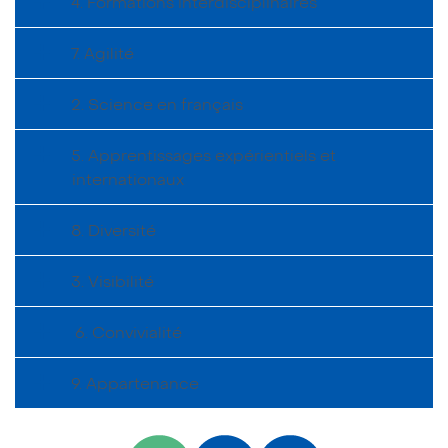
4. Formations interdisciplinaires
7. Agilité
2. Science en français
5. Apprentissages expérientiels et
internationaux
8. Diversité
3. Visibilité
6. Convivialité
9. Appartenance