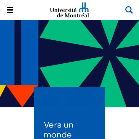
Rec
Menu
Université de Montréal
Passer
au
contenu
Vers un
monde